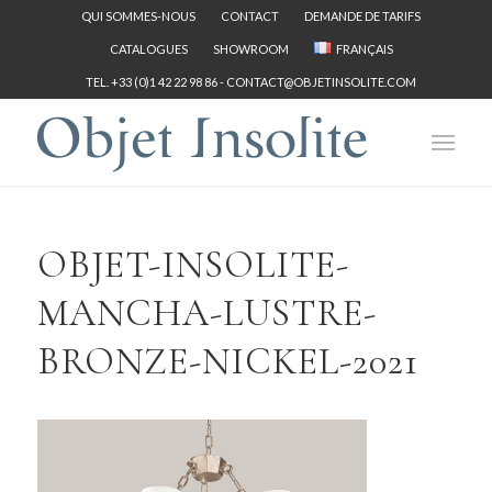
QUI SOMMES-NOUS
CONTACT
DEMANDE DE TARIFS
CATALOGUES
SHOWROOM
FRANÇAIS
TEL. +33 (0)1 42 22 98 86 -
CONTACT@OBJETINSOLITE.COM
OBJET-INSOLITE-
MANCHA-LUSTRE-
BRONZE-NICKEL-2021