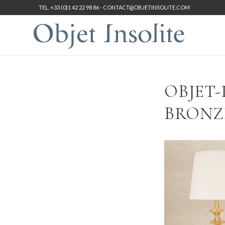
TEL. +33 (0)1 42 22 98 86 -
CONTACT@OBJETINSOLITE.COM
OBJET
BRONZE