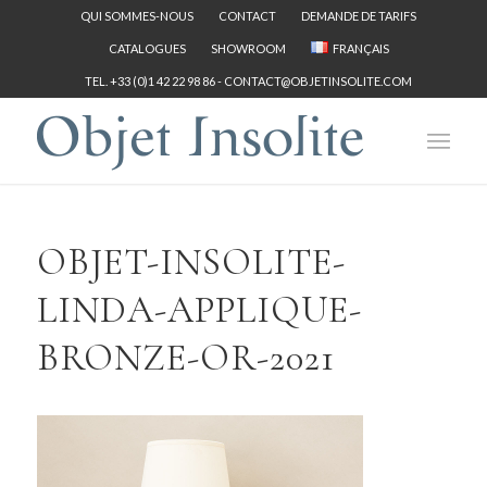
QUI SOMMES-NOUS
CONTACT
DEMANDE DE TARIFS
CATALOGUES
SHOWROOM
FRANÇAIS
TEL. +33 (0)1 42 22 98 86 -
CONTACT@OBJETINSOLITE.COM
OBJET-INSOLITE-
LINDA-APPLIQUE-
BRONZE-OR-2021