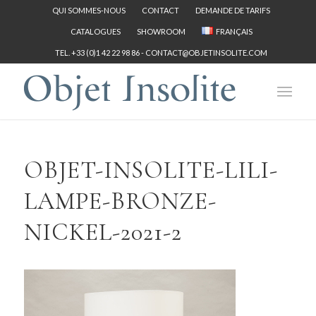
QUI SOMMES-NOUS
CONTACT
DEMANDE DE TARIFS
CATALOGUES
SHOWROOM
FRANÇAIS
TEL. +33 (0)1 42 22 98 86 -
CONTACT@OBJETINSOLITE.COM
OBJET-INSOLITE-LILI-
LAMPE-BRONZE-
NICKEL-2021-2