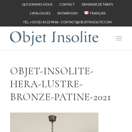
QUI SOMMES-NOUS
CONTACT
DEMANDE DE TARIFS
CATALOGUES
SHOWROOM
FRANÇAIS
TEL. +33 (0)1 42 22 98 86 -
CONTACT@OBJETINSOLITE.COM
OBJET-INSOLITE-
HERA-LUSTRE-
BRONZE-PATINE-2021