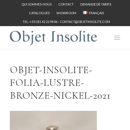
QUI SOMMES-NOUS
CONTACT
DEMANDE DE TARIFS
CATALOGUES
SHOWROOM
FRANÇAIS
TEL. +33 (0)1 42 22 98 86 -
CONTACT@OBJETINSOLITE.COM
OBJET-INSOLITE-
FOLIA-LUSTRE-
BRONZE-NICKEL-2021