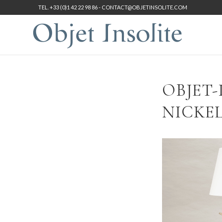
TEL. +33 (0)1 42 22 98 86 -
CONTACT@OBJETINSOLITE.COM
OBJET-
NICKEL