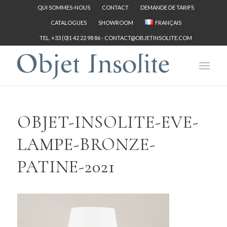
QUI SOMMES-NOUS
CONTACT
DEMANDE DE TARIFS
CATALOGUES
SHOWROOM
FRANÇAIS
TEL. +33 (0)1 42 22 98 86 -
CONTACT@OBJETINSOLITE.COM
OBJET-INSOLITE-EVE-
LAMPE-BRONZE-
PATINE-2021