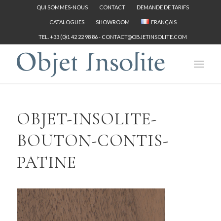
QUI SOMMES-NOUS
CONTACT
DEMANDE DE TARIFS
CATALOGUES
SHOWROOM
FRANÇAIS
TEL. +33 (0)1 42 22 98 86 -
CONTACT@OBJETINSOLITE.COM
OBJET-INSOLITE-
BOUTON-CONTIS-
PATINE