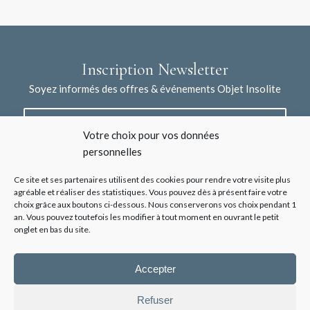
Inscription Newsletter
Soyez informés des offres & événements Objet Insolite
Votre choix pour vos données
personnelles
Ce site et ses partenaires utilisent des cookies pour rendre votre visite plus
agréable et réaliser des statistiques. Vous pouvez dès à présent faire votre
choix grâce aux boutons ci-dessous. Nous conserverons vos choix pendant 1
J'accepte la collecte de mes données à l'aide de ce formulaire /
an. Vous pouvez toutefois les modifier à tout moment en ouvrant le petit
*
Voir les mentions légales
onglet en bas du site.
Accepter
Refuser