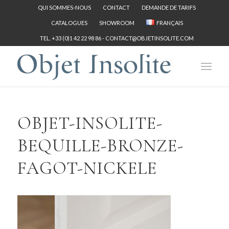
QUI SOMMES-NOUS
CONTACT
DEMANDE DE TARIFS
CATALOGUES
SHOWROOM
FRANÇAIS
TEL. +33 (0)1 42 22 98 86 -
CONTACT@OBJETINSOLITE.COM
OBJET-INSOLITE-
BEQUILLE-BRONZE-
FAGOT-NICKELE