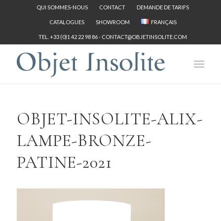
QUI SOMMES-NOUS
CONTACT
DEMANDE DE TARIFS
CATALOGUES
SHOWROOM
FRANÇAIS
TEL. +33 (0)1 42 22 98 86 -
CONTACT@OBJETINSOLITE.COM
OBJET-INSOLITE-ALIX-
LAMPE-BRONZE-
PATINE-2021