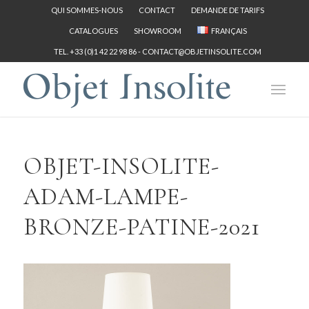
QUI SOMMES-NOUS
CONTACT
DEMANDE DE TARIFS
CATALOGUES
SHOWROOM
FRANÇAIS
TEL. +33 (0)1 42 22 98 86 -
CONTACT@OBJETINSOLITE.COM
OBJET-INSOLITE-
ADAM-LAMPE-
BRONZE-PATINE-2021