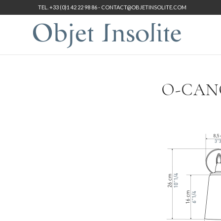
TEL. +33 (0)1 42 22 98 86 -
CONTACT@OBJETINSOLITE.COM
O-CAN