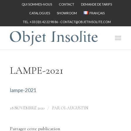
QUI SOMMES-NOUS
CONTACT
DEMANDE DE TARIFS
CATALOGUES
SHOWROOM
FRANÇAIS
TEL. +33 (0)1 42 22 98 86 -
CONTACT@OBJETINSOLITE.COM
LAMPE-2021
lampe-2021
/
18 NOVEMBRE 2020
PAR
OI-AUGUSTIN
Partager cette publication