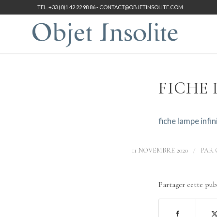
TEL. +33 (0)1 42 22 98 86 -
CONTACT@OBJETINSOLITE.COM
FICHE 
fiche lampe infi
/
11 NOVEMBRE 2020
PAR
Partager cette pub