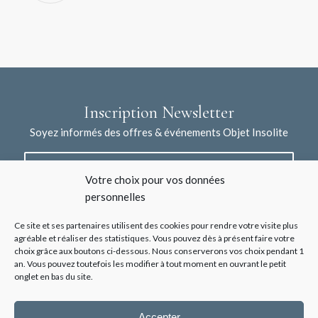
Inscription Newsletter
Soyez informés des offres & événements Objet Insolite
Votre choix pour vos données
personnelles
Ce site et ses partenaires utilisent des cookies pour rendre votre visite plus
agréable et réaliser des statistiques. Vous pouvez dès à présent faire votre
choix grâce aux boutons ci-dessous. Nous conserverons vos choix pendant 1
J'accepte la collecte de mes données à l'aide de ce formulaire /
an. Vous pouvez toutefois les modifier à tout moment en ouvrant le petit
*
Voir les mentions légales
onglet en bas du site.
Accepter