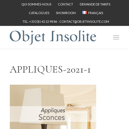
QUI SOMMES-NOUS
CONTACT
DEMANDE DE TARIFS
CATALOGUES
SHOWROOM
FRANÇAIS
TEL. +33 (0)1 42 22 98 86 -
CONTACT@OBJETINSOLITE.COM
APPLIQUES-2021-1