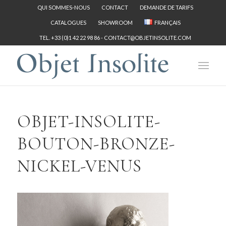
QUI SOMMES-NOUS
CONTACT
DEMANDE DE TARIFS
CATALOGUES
SHOWROOM
FRANÇAIS
TEL. +33 (0)1 42 22 98 86 -
CONTACT@OBJETINSOLITE.COM
OBJET-INSOLITE-
BOUTON-BRONZE-
NICKEL-VENUS