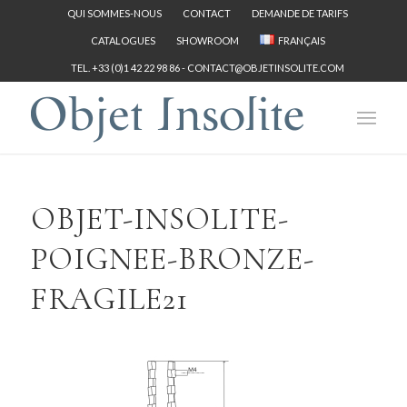
QUI SOMMES-NOUS
CONTACT
DEMANDE DE TARIFS
CATALOGUES
SHOWROOM
FRANÇAIS
TEL. +33 (0)1 42 22 98 86 -
CONTACT@OBJETINSOLITE.COM
OBJET-INSOLITE-
POIGNEE-BRONZE-
FRAGILE21